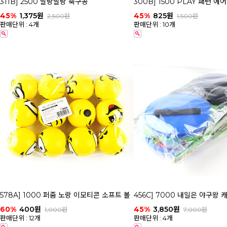
311B] 2500 말랑말랑 축구공
300B] 1500 PLAY 패턴 에
45%
1,375원
45%
825원
2,500원
1,500원
판매단위 : 4개
판매단위 : 10개
578A] 1000 퍼줌 노랑 이모티콘 소프트 볼
456C] 7000 내일은 야구왕 
60%
400원
45%
3,850원
1,000원
7,000원
판매단위 : 12개
판매단위 : 4개