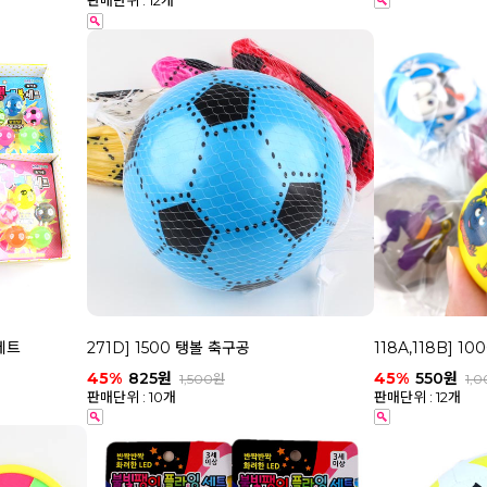
판매단위 : 12개
세트
271D] 1500 탱볼 축구공
118A,118B] 
45%
825원
45%
550원
1,500원
1,
판매단위 : 10개
판매단위 : 12개