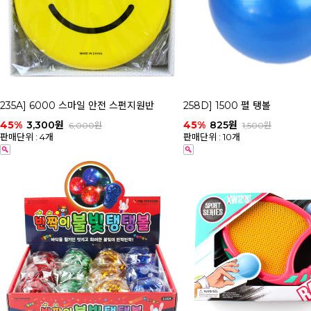
235A] 6000 스마일 안전 스펀지원반
258D] 1500 펄 탱볼
45%
3,300원
45%
825원
6,000원
1,500원
판매단위 : 4개
판매단위 : 10개