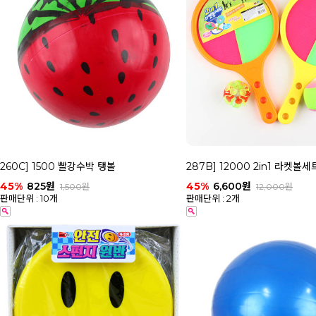
260C] 1500 빨강수박 탱볼
287B] 12000 2in1 라켓볼세
45%
825원
45%
6,600원
1,500원
12,000원
판매단위 : 10개
판매단위 : 2개