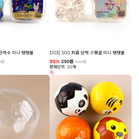
줌 은하수 미니 탱탱볼
D03] 500 퍼줌 반짝 스팽클 미니 탱탱볼
50%
250원
0원
500원
판매단위 : 20개