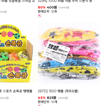
000 퍼줌 싱글벙글 스마일 소
329A] 1000 퍼줌 여름 수박 스폰지 공
60%
400원
1,000원
판매단위 : 12개
000원
 형광 스포츠 손목공 탱탱볼
267D] 1500 탱볼 (하트&별)
45%
825원
,000원
1,500원
판매단위 : 10개