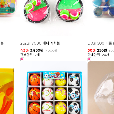
탱볼
262B] 7000 애니 캐치볼
D03] 500 퍼
45%
3,850원
50%
250원
7,000원
50
판매단위 : 2개
판매단위 : 20개