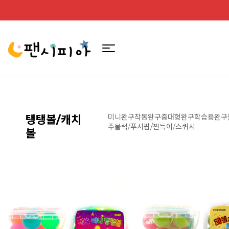
미니완구
작동완구
중대형완구
학습용완구
탱탱볼/캐치
주물럭/푸시팝/찐득이/스퀴시
볼