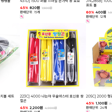
어 탱탱볼
431D] 1500 퍼줌 스마일 손가락 공 요요
J14,285B] 1
프트 볼
45%
820원
1,500원
판매단위 : 15개
60%
400원
1,
판매단위 : 12개
캐치볼 세트
223C] 4000 나는야 무술마스터 호신용 쌍
205C] 2000
절곤
45%
1,100원
2
판매단위 : 24개
45%
2,200원
4,000원