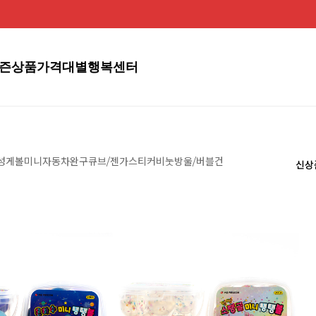
즌상품
가격대별
행복센터
성게볼
미니자동차완구
큐브/젠가
스티커
비눗방울/버블건