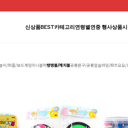
신상품
BEST
카테고리
연령별
연중 행사상품
시
놀이/퍼즐/보드게임
미니블럭
탱탱볼/캐치볼
공룡완구/공룡알
슬라임/파츠
요요/