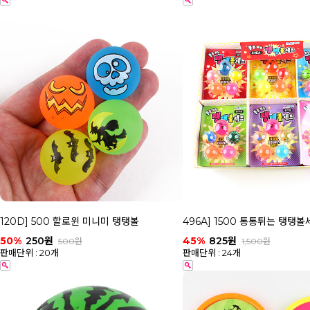
120D] 500 할로윈 미니미 탱탱볼
496A] 1500 통통튀는 탱탱볼
50%
250원
45%
825원
500원
1,500원
판매단위 : 20개
판매단위 : 24개