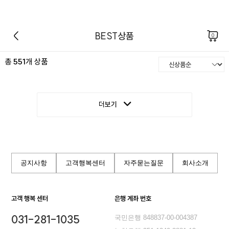
BEST상품
0
총
551
개 상품
더보기
공지사항
고객행복센터
자주묻는질문
회사소개
고객 행복 센터
은행 계좌 번호
031-281-1035
국민은행 848837-00-004387