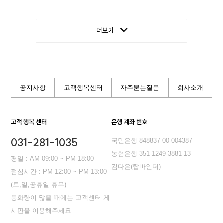
더보기
공지사항
고객행복센터
자주묻는질문
회사소개
고객 행복 센터
은행 계좌 번호
031-281-1035
국민은행 848837-00-004387
농혐은행 351-1249-3881-13
평일 : AM 09:00 ~ PM 18:00
김다은(탑바인더)
점심시간 : PM 12:00 ~ PM 13:00
(토,일,공휴일 휴무)
통화량이 많을 때에는 고객센터 게
시판을 이용해주세요