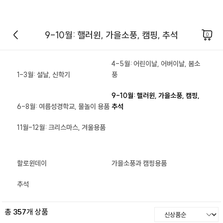
9-10월: 핼러윈, 가을소풍, 캠핑, 추석
0
4-5월: 어린이날, 어버이날, 봄소
1-3월: 설날, 신학기
풍
9-10월: 핼러윈, 가을소풍, 캠핑,
6-8월: 여름성경학교, 물놀이 용품
추석
11월-12월: 크리스마스, 겨울용품
할로윈데이
가을소풍과 캠핑용품
추석
총
357
개 상품