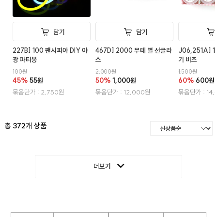
담기
담기
227B] 100 팬시피아 DIY 야
467D] 2000 무테 별 선글라
J06,251A] 
광 파티봉
스
기 비즈
100원
2,000원
1,500원
45%
55원
50%
1,000원
60%
600원
묶음단가 : 2,750원
묶음단가 : 12,000원
묶음단가 : 14
총
372
개 상품
더보기