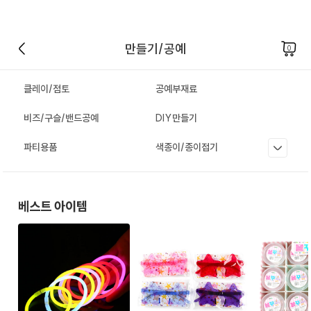
만들기/공예
0
클레이/점토
공예부재료
비즈/구슬/밴드공예
DIY만들기
파티용품
색종이/종이접기
베스트 아이템