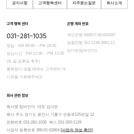
공지사항
고객행복센터
자주묻는질문
회사소개
고객 행복 센터
은행 계좌 번호
031-281-1035
국민은행 848837-00-004387
농혐은행 351-1249-3881-13
평일 : AM 09:00 ~ PM 18:00
김다은(탑바인더)
점심시간 : PM 12:00 ~ PM 13:00
(토,일,공휴일 휴무)
통화량이 많을 때에는 고객센터 게
시판을 이용해주세요
회사 관련 정보
회사명 탑바인더
대표 김다은
회사 주소 경기도 용인시 기흥구 언동로125번길 12
전화번호 031-281-1035
팩스 031-283-1129
사업자 등록번호 380-01-02804
[사업자 정보 확인]