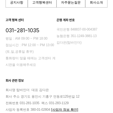
공지사항
고객행복센터
자주묻는질문
회사소개
고객 행복 센터
은행 계좌 번호
031-281-1035
국민은행 848837-00-004387
농혐은행 351-1249-3881-13
평일 : AM 09:00 ~ PM 18:00
김다은(탑바인더)
점심시간 : PM 12:00 ~ PM 13:00
(토,일,공휴일 휴무)
통화량이 많을 때에는 고객센터 게
시판을 이용해주세요
회사 관련 정보
회사명 탑바인더
대표 김다은
회사 주소 경기도 용인시 기흥구 언동로125번길 12
전화번호 031-281-1035
팩스 031-283-1129
사업자 등록번호 380-01-02804
[사업자 정보 확인]