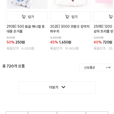
담기
담기
290B] 500 동글 애니멀 휴
202E] 3000 귀쫑긋 강아지
259B] 120
대용 손거울
파우치
상자 트리플 반
500원
3,000원
1,200원
50%
250원
45%
1,650원
40%
720원
묶음단가 : 4,000원
묶음단가 : 19,800원
묶음단가 : 25
총
720
개 상품
더보기