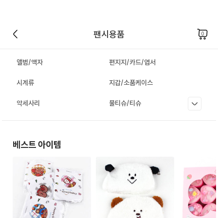
팬시용품
0
앨범/액자
편지지/카드/엽서
시계류
지갑/소품케이스
악세사리
물티슈/티슈
베스트 아이템