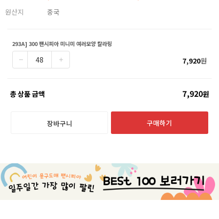
원산지
중국
293A] 300 팬시피아 미니미 여러모양 칼라링
7,920
원
7,920
총 상품 금액
원
구매하기
장바구니