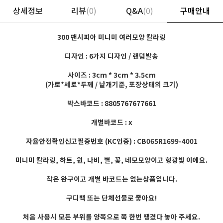
상세정보
리뷰
(0)
Q&A
(0)
구매안내
300 팬시피아 미니미 여러모양 칼라링
디자인 : 6가지 디자인 / 랜덤발송
사이즈 : 3cm * 3cm * 3.5cm
(가로*세로*두께 / 낱개기준, 포장상태의 크기)
박스바코드 : 8805767677661
개별바코드 : x
자율안전확인신고필증번호 (KC인증) : CB065R1699-4001
미니미 칼라링, 하트, 원, 나비, 별, 꽃, 네모모양이고 형광빛 이에요.
작은 완구이고 개별 바코드는 없는상품입니다.
구디백 또는 단체선물로 좋아요!
처음 사용시 모든 부위를 양쪽으로 쭉 한번 땡겼다 놓아 주세요.