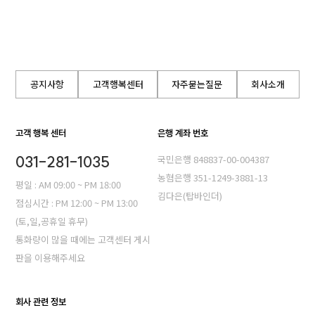
공지사항
고객행복센터
자주묻는질문
회사소개
고객 행복 센터
은행 계좌 번호
031-281-1035
국민은행 848837-00-004387
농혐은행 351-1249-3881-13
평일 : AM 09:00 ~ PM 18:00
김다은(탑바인더)
점심시간 : PM 12:00 ~ PM 13:00
(토,일,공휴일 휴무)
통화량이 많을 때에는 고객센터 게시
판을 이용해주세요
회사 관련 정보