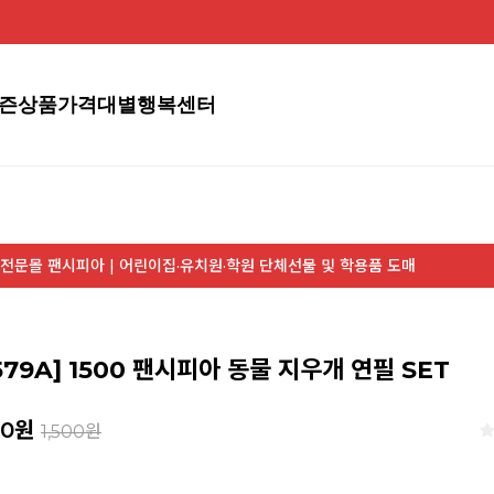
즌상품
가격대별
행복센터
전문몰 팬시피아 | 어린이집·유치원·학원 단체선물 및 학용품 도매
579A] 1500 팬시피아 동물 지우개 연필 SET
30
원
1,500원