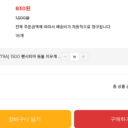
830
원
1,500원
전체 주문금액에 따라서 배송비가 차등적으로 청구됩니다.
18개
578A,579A] 1500 팬시피아 동물 지우개 연필 SET
총 상품 
장바구니 담기
구매하