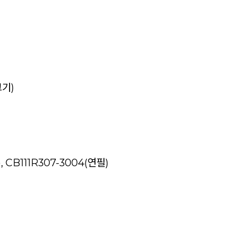
크기)
CB111R307-3004(연필)