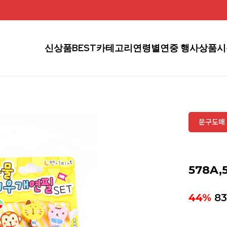
신상품
BEST
카테고리
연령별
연중 행사상품
시
문구도매 
578A,
44%
8