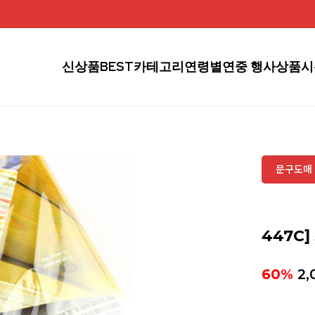
신상품
BEST
카테고리
연령별
연중 행사상품
시
문구도매 
447C]
60%
2,