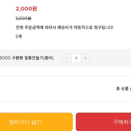
2,000
원
5,000원
전체 주문금액에 따라서 배송비가 차등적으로 청구됩니다.
5개
] 5000 구름빵 필통만들기(홍비)
총 상품
장바구니 담기
구매하