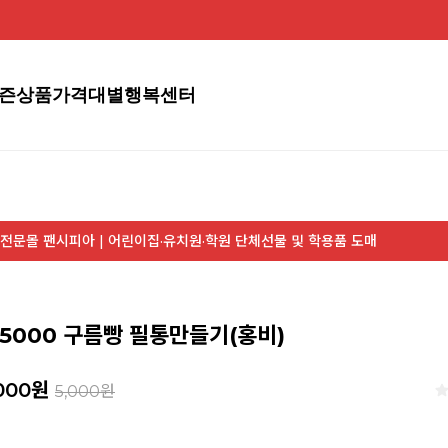
즌상품
가격대별
행복센터
전문몰 팬시피아 | 어린이집·유치원·학원 단체선물 및 학용품 도매
 5000 구름빵 필통만들기(홍비)
000
원
5,000원